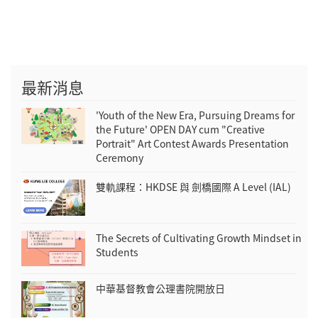
最新消息
'Youth of the New Era, Pursuing Dreams for
the Future' OPEN DAY cum "Creative
Portrait" Art Contest Awards Presentation
Ceremony
雙軌課程：HKDSE 與 劍橋國際 A Level (IAL)
The Secrets of Cultivating Growth Mindset in
Students
中華基督教會公理書院開放日