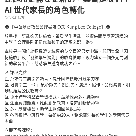
AI 世代家長的角色轉化
2026-01-20
🎓【中華基督教會公理書院 CCC Kung Lee College】🎓
想尋找一所能夠因材施教，啟發學生潛能，並提供關愛學習環境的
中學？公理書院正是您和孩子的理想之選！📚✨
本校是一間位於銅鑼灣大坑徑的英文直資男女中學，我們秉承「因
材施教」及「發掘學生潛能」的教育使命，致力建立一個多元而創
新的學習平台，幫助學生邁向成功之路。
📌 課程亮點：
1️⃣ 英語為主要學習語言，提升國際視野與競爭力🌍
2️⃣ 培養學生「6C」核心能力：創造力、溝通、協作、品格素養、明
辨思維及公民教育💡
3️⃣ 採用跨學科整合學習模式，鼓勵探索多元議題📖
4️⃣ 注重實踐體驗，推動創業教育，培育創新精神🚀
5️⃣ 多元學習機會，助學生擴濶國際視野✈️
6️⃣ 各科實行小班教學，每班約20人，務求關注每位學生的學習需要
👩‍🏫
立即了解課程 :