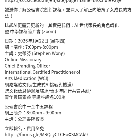
https://cccklc.edu.hk/en/site/page?name=BrochurePage
誠邀你了解公理書院創新課程，並深入了解正向培育子女成長的方
法！
比起AI更需要更新的，其實是我們：AI 世代家長的角色轉化
暨 中學課程簡介會 (Zoom)
日期：2026年1月22日 (星期四)
網上講座 : 7:00pm-8:00pm
主講：史蒂芬 (Stephen Wong)
Online Missionary
Chief Branding Officer
International Certified Practitioner of
Arts Medication (WCI)
網絡媒體文化/生成式AI挑戰與機遇/
跨文化信息傳遞及結連/青少年同行共管共創/
青年數碼素養 等講座超過100場
公理書院中一至中五課程
網上簡介：8:00pm - 9:00pm
主講：公理書院校長
立即報名，費用全免
https://forms.gle/MRQcyC1CEwXSMCAk9