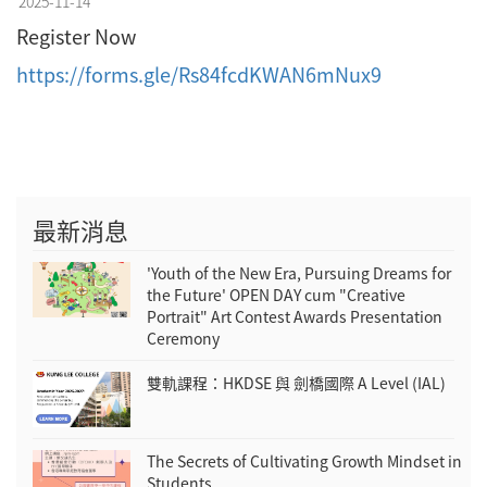
2025-11-14
Register Now
https://forms.gle/Rs84fcdKWAN6mNux9
最新消息
'Youth of the New Era, Pursuing Dreams for
the Future' OPEN DAY cum "Creative
Portrait" Art Contest Awards Presentation
Ceremony
雙軌課程：HKDSE 與 劍橋國際 A Level (IAL)
The Secrets of Cultivating Growth Mindset in
Students