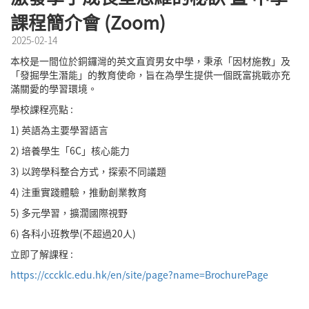
課程簡介會 (Zoom)
2025-02-14
本校是一間位於銅鑼灣的英文直資男女中學，秉承「因材施教」及
「發掘學生潛能」的教育使命，旨在為學生提供一個既富挑戰亦充
滿關愛的學習環境。
學校課程亮點 :
1) 英語為主要學習語言
2) 培養學生「6C」核心能力
3) 以跨學科整合方式，探索不同議題
4) 注重實踐體驗，推動創業教育
5) 多元學習，擴濶國際視野
6) 各科小班教學(不超過20人)
立即了解課程 :
https://cccklc.edu.hk/en/site/page?name=BrochurePage