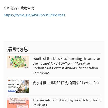
立即報名，費用全免
https://forms.gle/YdVCPxVXYQSBdXtU9
最新消息
'Youth of the New Era, Pursuing Dreams for
the Future' OPEN DAY cum "Creative
Portrait" Art Contest Awards Presentation
Ceremony
雙軌課程：HKDSE 與 劍橋國際 A Level (IAL)
The Secrets of Cultivating Growth Mindset in
Students