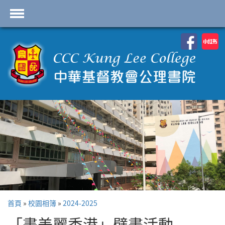
首頁
學校資料
課程概覽
學生園地
入學申請
學生支援
Highlights
聯絡我們
首頁
»
校園相簿
»
2024-2025
2026-2027 劍橋國際 A
Level
「畫美麗香港」壁畫活動