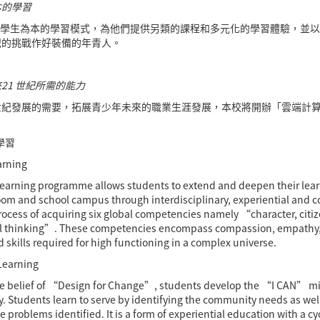
本的學習
學生為本的學習模式，為他們提供另類的課程和多元化的學習體驗，並以
紀的挑戰作好裝備的年青人。
來21 世紀所需的能力
世紀發展的需要，拓展青少年未來的職業生涯發展，本校將開辦「雲端計
學習
arning
earning programme allows students to extend and deepen their learn
oom and school campus through interdisciplinary, experiential and co
rocess of acquiring six global competencies namely “character, citiz
al thinking”. These competencies encompass compassion, empathy, 
d skills required for high functioning in a complex universe.
 Learning
e belief of “Design for Change”, students develop the “I CAN” mind
 Students learn to serve by identifying the community needs as well
 problems identified. It is a form of experiential education with a cy