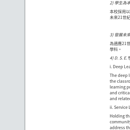
2) 學生為
本校採用以
未來21世
3) 發展未
為適應21
學科。
4) D. S. E.
i. Deep Le
The deep l
the classr
learning p
and critic
and relate
ii. Service
Holding th
community.
address the