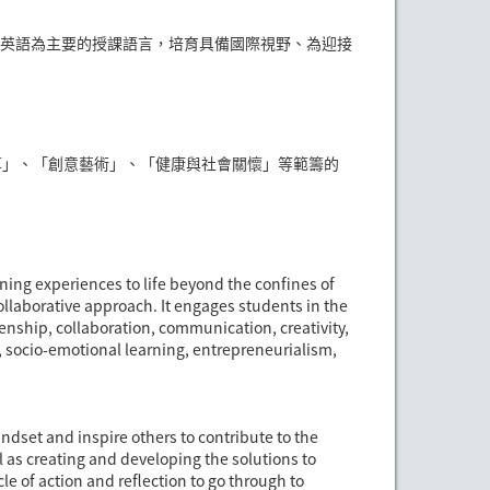
英語為主要的授課語言，培育具備國際視野、為迎接
算」、「創意藝術」、「健康與社會關懷」等範籌的
ing experiences to life beyond the confines of
llaborative approach. It engages students in the
enship, collaboration, communication, creativity,
socio-emotional learning, entrepreneurialism,
set and inspire others to contribute to the
 as creating and developing the solutions to
cle of action and reflection to go through to