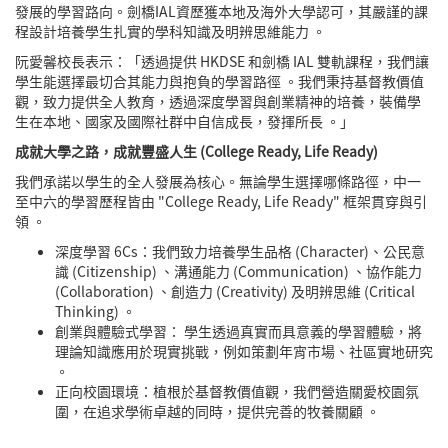
發展的學習路向。劍橋IAL資歷獲本地及海外大學認可，其嚴謹的課
程設計培養學生扎實的學科知識及明辨思維能力 。
阮愛馨校長表示：「透過提供 HKDSE 和劍橋 IAL 雙軌課程，我們讓
學生能選擇最切合其能力與抱負的學習路徑 。我們秉持基督教價值
觀，致力提供全人教育，透過深度學習與創業精神的培養，裝備學
生在本地、國家及國際社群中自信成長，發揮所長 。」
成就大學之路，成就豐盛人生
(College Ready, Life Ready)
我們承諾以學生的全人發展為核心。無論學生選擇哪條路徑，中一
至中六的學習歷程皆由 "College Ready, Life Ready" 框架貫穿與引
領 。
深度學習 6Cs：我們致力培養學生品格 (Character)、公民意
識 (Citizenship) 、溝通能力 (Communication) 、協作能力
(Collaboration) 、創造力 (Creativity) 及明辨思維 (Critical
Thinking) 。
創業與體驗式學習： 學生透過真實而具意義的學習體驗，將
理論知識應用於現實挑戰，例如策劃年宵市場、社區實地研究
。
正向校園環境：植根於基督教價值觀，我們營造關愛校園氛
圍，在追求學術卓越的同時，提供完善的牧養關顧 。