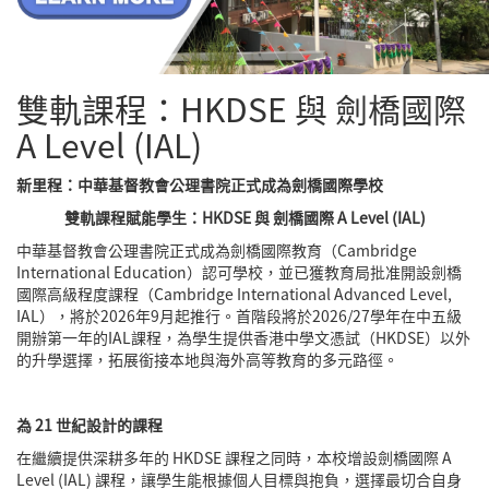
雙軌課程：HKDSE 與 劍橋國際
A Level (IAL)
新里程：中華基督教會公理書院正式成為劍橋國際學校
雙軌課程賦能學生：
HKDSE
與
劍橋國際
A Level (IAL)
中華基督教會公理書院正式成為劍橋國際教育（Cambridge
International Education）認可學校，並已獲教育局批准開設劍橋
國際高級程度課程（Cambridge International Advanced Level,
IAL），將於2026年9月起推行。首階段將於2026/27學年在中五級
開辦第一年的IAL課程，為學生提供香港中學文憑試（HKDSE）以外
的升學選擇，拓展銜接本地與海外高等教育的多元路徑。
為
21
世紀設計的課程
在繼續提供深耕多年的 HKDSE 課程之同時，本校增設劍橋國際 A
Level (IAL) 課程，讓學生能根據個人目標與抱負，選擇最切合自身