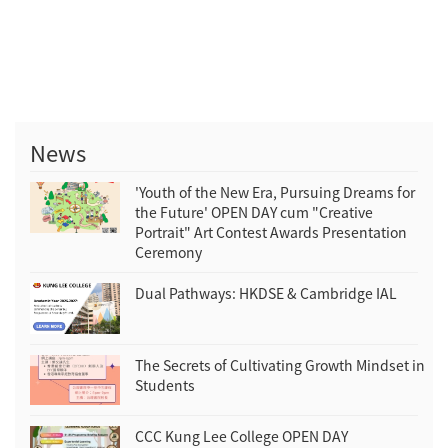
News
'Youth of the New Era, Pursuing Dreams for
the Future' OPEN DAY cum "Creative
Portrait" Art Contest Awards Presentation
Ceremony
Dual Pathways: HKDSE & Cambridge IAL
The Secrets of Cultivating Growth Mindset in
Students
CCC Kung Lee College OPEN DAY