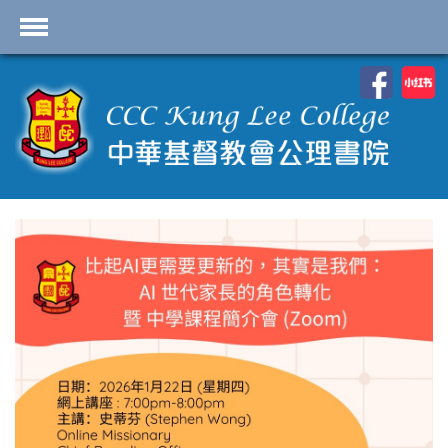
首頁
School Profile
Academics
Students
Admissions
Services
Highlights
Contact Us
Cambridge IAL
Programme