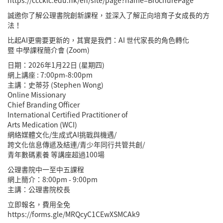
https://cccklc.edu.hk/en/site/page?name=BrochurePage
誠邀你了解公理書院創新課程，並深入了解正向培育子女成長的方
法！
比起AI更需要更新的，其實是我們：AI 世代家長的角色轉化
暨 中學課程簡介會 (Zoom)
日期：2026年1月22日 (星期四)
網上講座 : 7:00pm-8:00pm
主講：史蒂芬 (Stephen Wong)
Online Missionary
Chief Branding Officer
International Certified Practitioner of
Arts Medication (WCI)
網絡媒體文化/生成式AI挑戰與機遇/
跨文化信息傳遞及結連/青少年同行共管共創/
青年數碼素養 等講座超過100場
公理書院中一至中五課程
網上簡介：8:00pm - 9:00pm
主講：公理書院校長
立即報名，費用全免
https://forms.gle/MRQcyC1CEwXSMCAk9