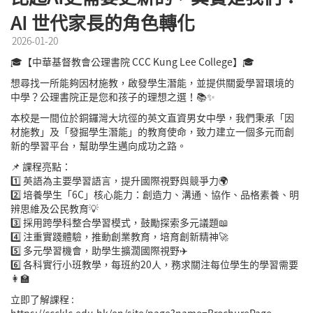
AI 世代家長的角色轉化
2026-01-20
🎓【中華基督教會公理書院 CCC Kung Lee College】🎓
想尋找一所能夠因材施教，啟發學生潛能，並提供關愛學習環境的
中學？公理書院正是您和孩子的理想之選！📚✨
本校是一間位於銅鑼灣大坑徑的英文直資男女中學，我們秉承「因
材施教」及「發掘學生潛能」的教育使命，致力建立一個多元而創
新的學習平台，幫助學生邁向成功之路。
📌 課程亮點：
1️⃣ 英語為主要學習語言，提升國際視野與競爭力🌍
2️⃣ 培養學生「6C」核心能力：創造力、溝通、協作、品格素養、明
辨思維及公民教育💡
3️⃣ 採用跨學科整合學習模式，鼓勵探索多元議題📖
4️⃣ 注重實踐體驗，推動創業教育，培育創新精神🚀
5️⃣ 多元學習機會，助學生擴濶國際視野✈️
6️⃣ 各科實行小班教學，每班約20人，務求關注每位學生的學習需要
👩‍🏫
立即了解課程 :