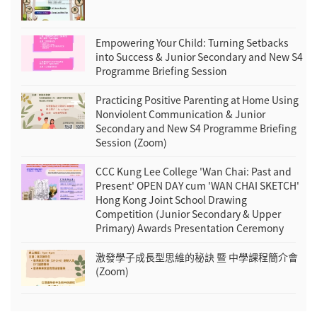
Empowering Your Child: Turning Setbacks
into Success & Junior Secondary and New S4
Programme Briefing Session
Practicing Positive Parenting at Home Using
Nonviolent Communication & Junior
Secondary and New S4 Programme Briefing
Session (Zoom)
CCC Kung Lee College 'Wan Chai: Past and
Present' OPEN DAY cum 'WAN CHAI SKETCH'
Hong Kong Joint School Drawing
Competition (Junior Secondary & Upper
Primary) Awards Presentation Ceremony
激發學子成長型思維的秘訣 暨 中學課程簡介會
(Zoom)